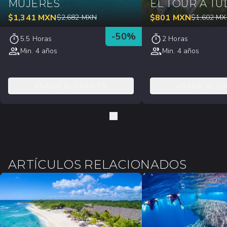
MUJERES
EL TOUR A T
$
1,341
MXN
$
801
MXN
$
2,682
MXN
$
1,602
MX
-
50
%
5.5 Horas
2 Horas
Min. 4 años
Min. 4 años
AÑADIR AL CARRITO
AÑADIR AL C
ARTÍCULOS RELACIONADOS