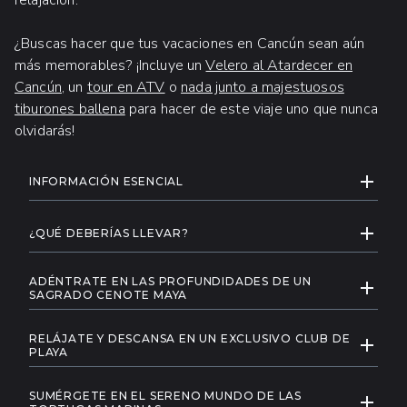
¿Buscas hacer que tus vacaciones en Cancún sean aún
más memorables? ¡Incluye un
Velero al Atardecer en
Cancún
, un
tour en ATV
o
nada junto a majestuosos
tiburones ballena
para hacer de este viaje uno que nunca
olvidarás!
INFORMACIÓN ADICIONAL
EXPAND
INFORMACIÓN ESENCIAL
La edad mínima para nuestro tour de
EXPAND
Snorkel en Akumal y Tour a Cenote es de
¿QUÉ DEBERÍAS LLEVAR?
6 años, y se aplica un precio especial para
Traje de baño.
niños de 6 a 11 años.
ADÉNTRATE EN LAS PROFUNDIDADES DE UN
EXPAND
Toalla.
SAGRADO CENOTE MAYA
Los huéspedes que deseen participar
Sumérgete en las profundidades místicas de un
Un cambio de ropa.
en este tour deben estar relativamente en
RELÁJATE Y DESCANSA EN UN EXCLUSIVO CLUB DE
cenote maya, revelando sus maravillas ocultas y
EXPAND
forma y ser capaces de nadar.
Lentes de sol.
PLAYA
sus encantadoras formaciones rocosas. Nuestros
Disfruta de la relajación absoluta en nuestro
Por razones de seguridad, no
Ropa protectora contra el sol.
guías te llevarán a través del laberinto de este
SUMÉRGETE EN EL SERENO MUNDO DE LAS
exclusivo club de playa en Playa del Carmen,
recomendamos la participación en este
EXPAND