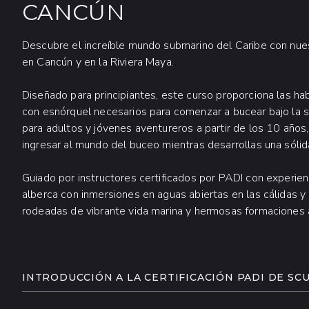
CANCÚN
Descubre el increíble mundo submarino del Caribe con nues
en Cancún y en la Riviera Maya.
Diseñado para principiantes, este curso proporciona las h
con esnórquel necesarios para comenzar a bucear bajo la su
para adultos y jóvenes aventureros a partir de los 10 años,
ingresar al mundo del buceo mientras desarrollas una sóli
Guiado por instructores certificados por PADI con experi
alberca con inmersiones en aguas abiertas en las cálidas y 
rodeadas de vibrante vida marina y hermosas formaciones a
INFORMACIÓN ADICIONAL
INTRODUCCIÓN A LA CERTIFICACIÓN PADI DE SC
Prepárate para una inolvidable aventura submarina en C