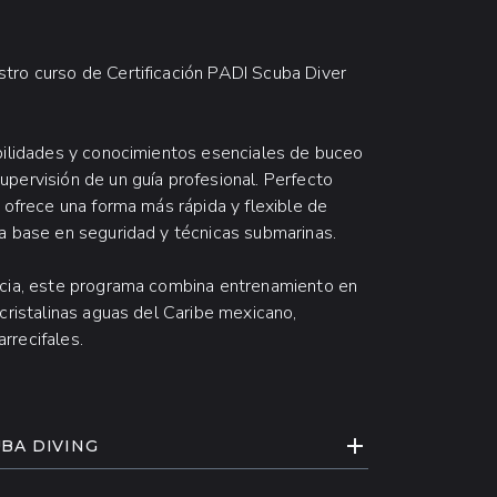
tro curso de Certificación PADI Scuba Diver
abilidades y conocimientos esenciales de buceo
pervisión de un guía profesional. Perfecto
 ofrece una forma más rápida y flexible de
da base en seguridad y técnicas submarinas.
encia, este programa combina entrenamiento en
cristalinas aguas del Caribe mexicano,
rrecifales.
EXPANDIR CONT
UBA DIVING
ancún y la Riviera Maya, uno de los