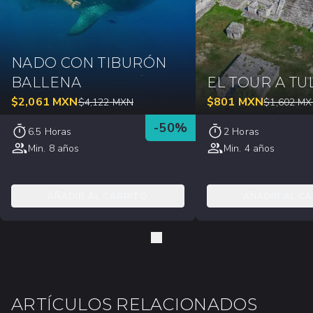
NADO CON TIBURÓN
BALLENA
EL TOUR A T
$
2,061
MXN
$
801
MXN
$
4,122
MXN
$
1,602
MX
-
50
%
6.5 Horas
2 Horas
Min. 8 años
Min. 4 años
AÑADIR AL CARRITO
AÑADIR AL C
ARTÍCULOS RELACIONADOS