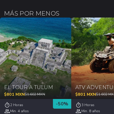
MÁS POR MENOS
EL TOUR A TULUM
ATV ADVENTU
$
801
MXN
$
801
MXN
$
1,602
MXN
$
1,602
MX
-
50
%
2 Horas
3 Horas
Min. 4 años
Min. 8 años