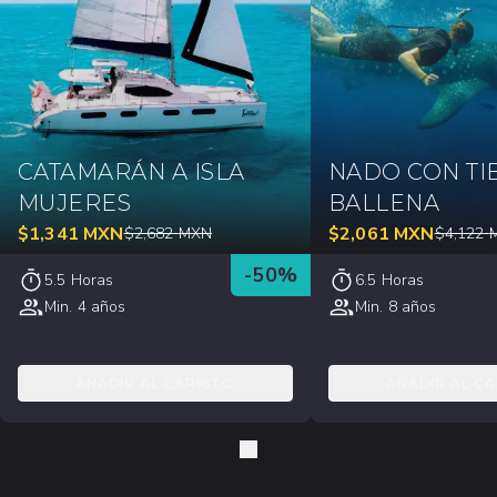
CATAMARÁN A ISLA
NADO CON T
MUJERES
BALLENA
$
1,341
MXN
$
2,061
MXN
$
2,682
MXN
$
4,122
-
50
%
5.5 Horas
6.5 Horas
Min. 4 años
Min. 8 años
AÑADIR AL CARRITO
AÑADIR AL C